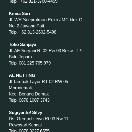
Telp.
+62 821-3760-4459
Kimia Sari
Jl. WR Soepratman Ruko JMC blok C
No. 2 Juwana Pati
Telp.
+62 813-2602-5498
Toko Sanjaya
Jl. AE Suryani Rt 02 Rw 03 Bekas TPI
Bulu Jepara
Telp.
081 225 765 979
AL NETTING
Jl Tambak Layur RT 02 RW 05
Morodemak
Kec. Bonang Demak
Telp.
0878 1007 3743
Sugiyanto/ Silvy
Ds. Gempol sewu Rt 03 Rw 11
Rowosari Kendal
Telp.
0878 3227 6555