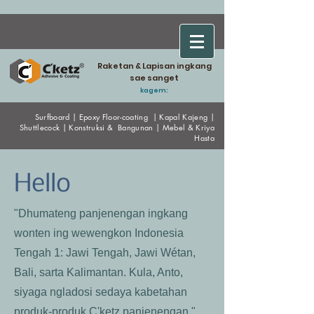
Raketan & Lapisan ingkang
sae sanget
kagem:
Surfboard
|
Epoxy
Floor-coating
|
Kapal Kajeng
|
Shuttlecock
|
Konstruksi & Bangunan
|
Mebel & Kriya
Hasta
Hello
"Dhumateng panjenengan ingkang
wonten ing wewengkon Indonesia
Tengah 1: Jawi Tengah, Jawi Wétan,
Bali, sarta Kalimantan. Kula, Anto,
siyaga ngladosi sedaya kabetahan
produk-produk C'ketz panjenengan."