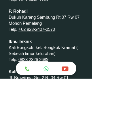
P. Rohadi
Dukuh Karang Sambung Rt 07 Rw 07
Mohon Pemalang
Telp.
+62 823-2407-0579
Ibnu Teknik
Kali Bongkok, kel. Bongkok Kramat (
Sebelah timur kelurahan)
Telp.
0823 2326 2689
Kaliri
Jl. Brawijaya Gg. 2 Rt 04 Rw 01
Muarareja Tegal Barat Tegal
Telp.
+62 818-0347-0955
Nusa Bahari
Jl Pemuda, Sawojajar Rt 03 Rw 09 (
depan pasar Sawojajar) kec. Wanasari
Brebes
Telp.
+62 878-4762-2669