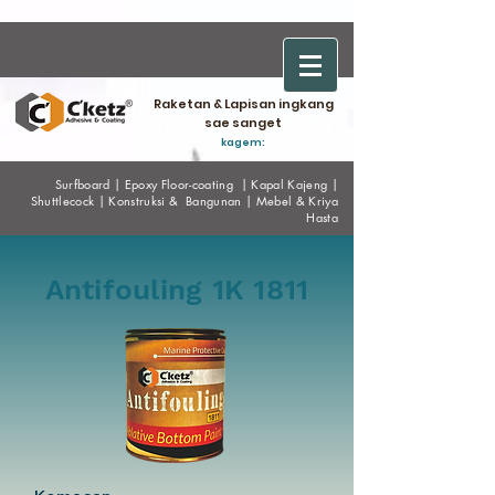
Raketan & Lapisan ingkang
sae sanget
kagem:
Surfboard
|
Epoxy
Floor-coating
|
Kapal Kajeng
|
Shuttlecock
|
Konstruksi & Bangunan
|
Mebel & Kriya
Hasta
Antifouling 1K 1811