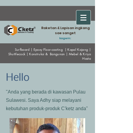
Raketan & Lapisan ingkang
sae sanget
kagem:
Surfboard
|
Epoxy
Floor-coating
|
Kapal Kajeng
|
Shuttlecock
|
Konstruksi & Bangunan
|
Mebel & Kriya
Hasta
Hello
"Anda yang berada di kawasan Pulau
Sulawesi. Saya Adhy siap melayani
kebutuhan produk-produk C'ketz anda"