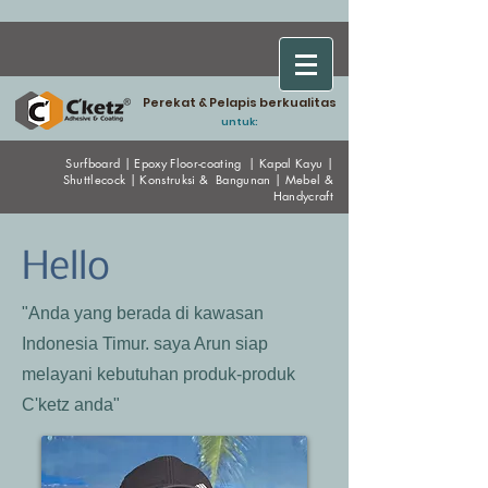
Perekat & Pelapis berkualitas
untuk:
Surfboard
|
Epoxy
Floor-coating
|
Kapal Kayu
|
Shuttlecock
|
Konstruksi & Bangunan
|
Mebel &
Handycraf
t
Hello
"Anda yang berada di kawasan
Indonesia Timur. saya Arun siap
melayani kebutuhan produk-produk
C'ketz anda"