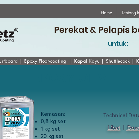
Home
Tentang 
Perekat & Pelapis b
untuk:
urfboard
|
Epoxy
Floor-coating
|
Kapal Kayu
|
Shuttlecock
|
K
EPOXY OHV
Kemasan:
Technical Dat
0,8 kg set
Lihat
|
Dow
1 kg set
20 kg set