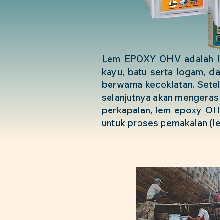
Lem EPOXY OHV adalah lem
kayu, batu serta logam, d
berwarna kecoklatan. Sete
selanjutnya akan mengeras 
perkapalan, lem epoxy OHV
untuk proses pemakalan (l