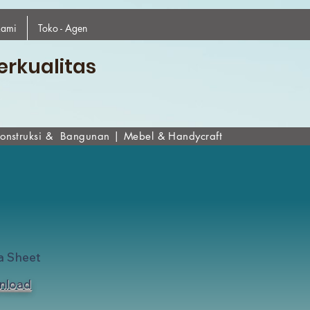
kami
Toko - Agen
erkualitas
onstruksi & Bangunan
|
Mebel & Handycraf
t
a Sheet
nload