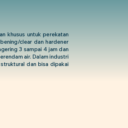
an khusus untuk perekatan
 bening/clear dan hardener
ngering 3 sampai 4 jam dan
erendam air. Dalam industri
truktural dan bisa dipakai