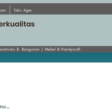
kami
Toko - Agen
erkualitas
onstruksi & Bangunan
|
Mebel & Handycraf
t
Hai.....