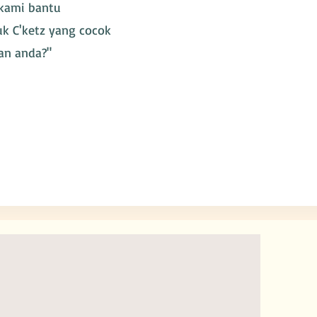
 kami bantu
k C'ketz yang cocok
an anda?"