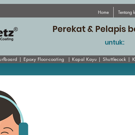
Home
Tentang 
Perekat & Pelapis b
untuk:
urfboard
|
Epoxy
Floor-coating
|
Kapal Kayu
|
Shuttlecock
|
K