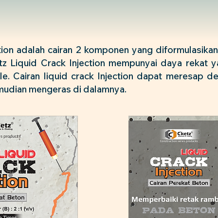
ction adalah cairan 2 komponen yang diformulasika
tz Liquid Crack Injection mempunyai daya rekat y
itle. Cairan liquid crack Injection dapat meresap 
emudian mengeras di dalamnya.