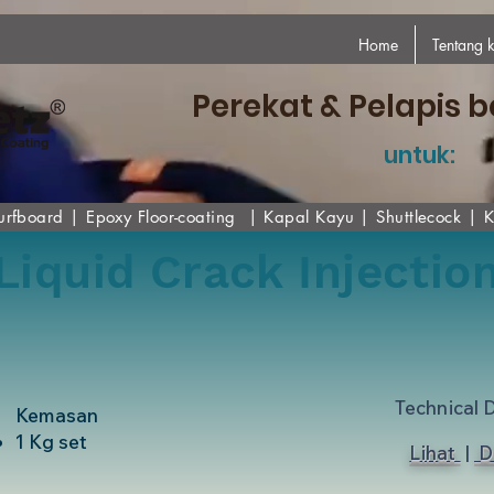
Home
Tentang 
Perekat & Pelapis b
untuk:
urfboard
|
Epoxy
Floor-coating
|
Kapal Kayu
|
Shuttlecock
|
K
Liquid Crack Injectio
Technical 
Kemasan
1 Kg set
Lihat
|
D