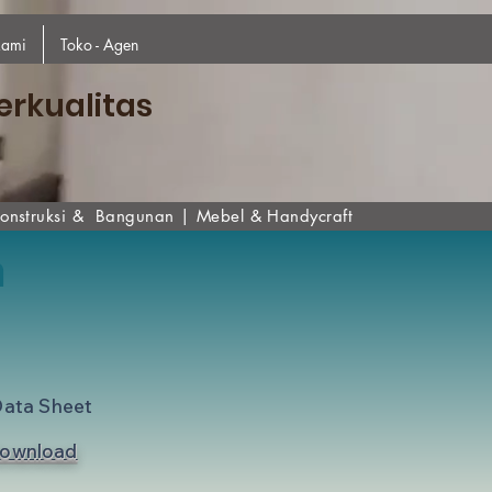
kami
Toko - Agen
erkualitas
onstruksi & Bangunan
|
Mebel & Handycraf
t
n
Data Sheet
ownload