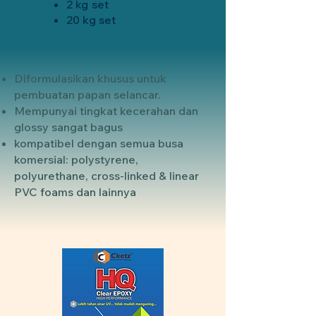
2 kg set
20 kg set
Diformulasikan khusus untuk
pembuatan papan selancar.
Mempunyai tingkat kecerahan dan
glossy sangat bagus
kompatibel dengan semua busa
komersial: polystyrene,
polyurethane, cross-linked & linear
PVC foams dan lainnya