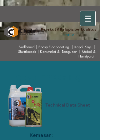
Perekat & Pelapis berkualitas
untuk:
Surfboard
|
Epoxy
Floor-coating
|
Kapal Kayu
|
Shuttlecock
|
Konstruksi & Bangunan
|
Mebel &
Handycraf
t
Clear EPOXY HQ
Technical Data Sheet
Kemasan: