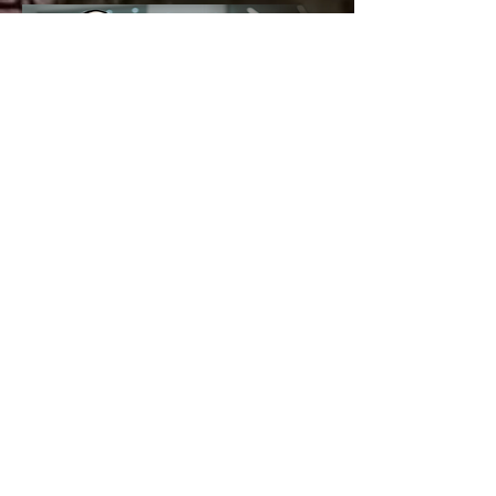
greatchemindo@representative.com
031-8958333
Jl. Industri No.12 Blok A-11 Buduran -
Sidoarjo
+62 812-1634-9449
C'ketz Manufacture
C'ketz Manufacture