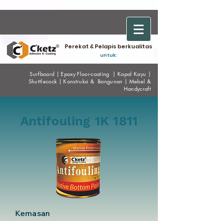
Perekat & Pelapis berkualitas
untuk:
Surfboard
|
Epoxy
Floor-coating
|
Kapal Kayu
|
Shuttlecock
|
Konstruksi & Bangunan
|
Mebel &
Handycraf
t
Antifouling 1K 1811
Kemasan